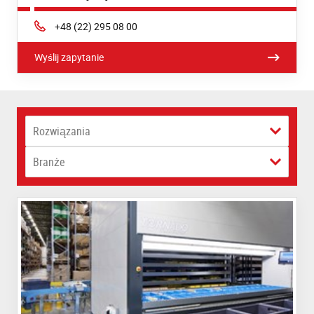
Phone:
+48 (22) 295 08 00
Wyślij zapytanie
Rozwiązania
Branże