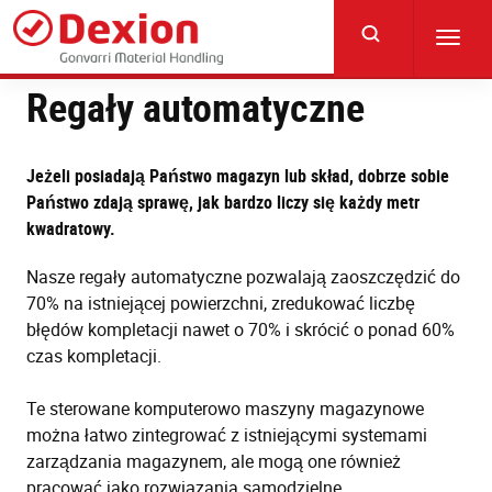
Skip
to
Toggl
main
navig
content
Regały automatyczne
Jeżeli posiadają Państwo magazyn lub skład, dobrze sobie
Państwo zdają sprawę, jak bardzo liczy się każdy metr
kwadratowy.
Nasze regały automatyczne pozwalają zaoszczędzić do
70% na istniejącej powierzchni, zredukować liczbę
błędów kompletacji nawet o 70% i skrócić o ponad 60%
czas kompletacji.
Te sterowane komputerowo maszyny magazynowe
można łatwo zintegrować z istniejącymi systemami
zarządzania magazynem, ale mogą one również
pracować jako rozwiązania samodzielne.