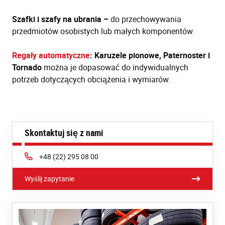
Szafki i szafy na ubrania –
do przechowywania
przedmiotów osobistych lub małych komponentów.
Regały automatyczne
: Karuzele pionowe, Paternoster i
Tornado
można je dopasować do indywidualnych
potrzeb dotyczących obciążenia i wymiarów.
Skontaktuj się z nami
Phone:
+48 (22) 295 08 00
Wyślij zapytanie