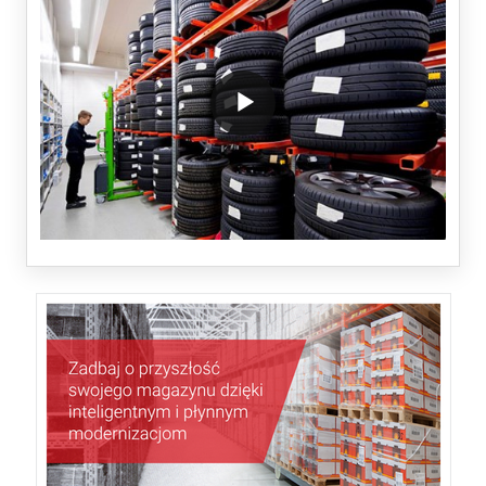
/block/textandmediablock/playvideo.Local