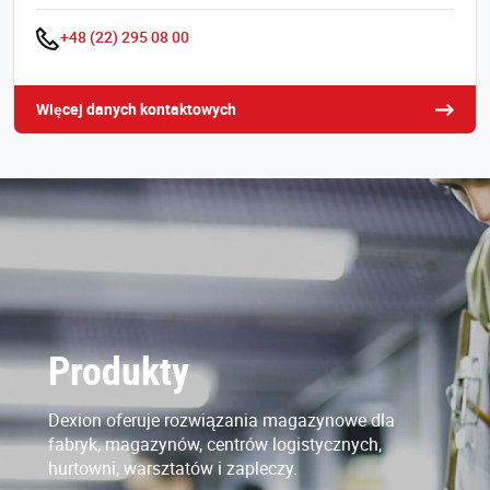
+48 (22) 295 08 00
Więcej danych kontaktowych
Produkty
Dexion oferuje rozwiązania magazynowe dla
fabryk, magazynów, centrów logistycznych,
hurtowni, warsztatów i zapleczy.