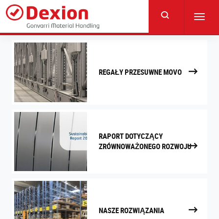
Skip
to
Toggl
main
navig
content
REGAŁY PRZESUWNE MOVO
RAPORT DOTYCZĄCY
ZRÓWNOWAŻONEGO ROZWOJU
NASZE ROZWIĄZANIA