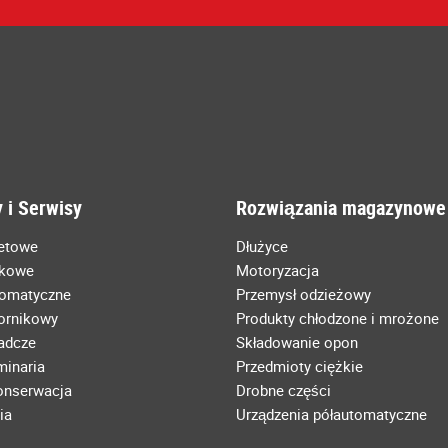
 i Serwisy
Rozwiązania magazynowe
letowe
Dłużyce
łkowe
Motoryzacja
tomatyczne
Przemysł odzieżowy
ornikowy
Produkty chłodzone i mrożone
radcze
Składowanie opon
minaria
Przedmioty ciężkie
konserwacja
Drobne części
ia
Urządzenia półautomatyczne