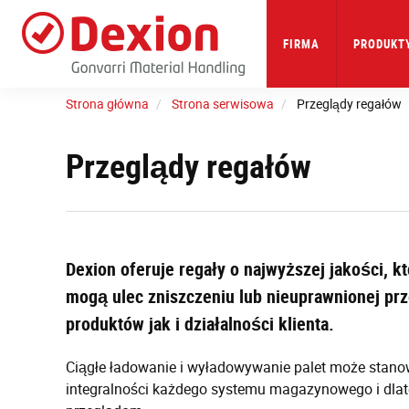
Skip
to
main
FIRMA
PRODUKTY
content
Strona główna
Strona serwisowa
Przeglądy regałów
Przeglądy regałów
Dexion oferuje regały o najwyższej jakości, kt
mogą ulec zniszczeniu lub nieuprawnionej prz
produktów jak i działalności klienta.
Ciągłe ładowanie i wyładowywanie palet może stanowi
integralności każdego systemu magazynowego i dla