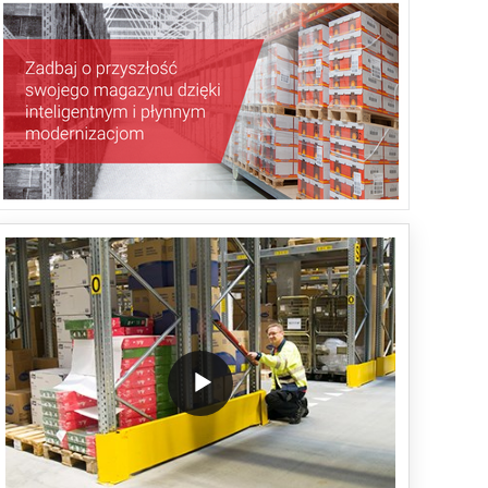
/block/textandmediablock/playvideo.Localize())