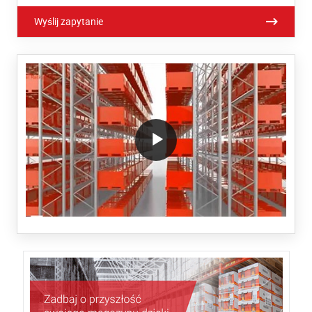
Wyślij zapytanie
/block/textandmediablock/playvideo.Local