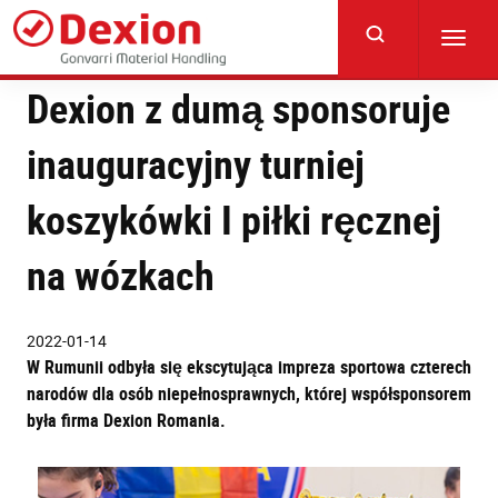
Skip
to
Toggl
main
navig
content
Dexion z dumą sponsoruje
inauguracyjny turniej
koszykówki I piłki ręcznej
na wózkach
2022-01-14
W Rumunii odbyła się ekscytująca impreza sportowa czterech
narodów dla osób niepełnosprawnych, której współsponsorem
była firma Dexion Romania.