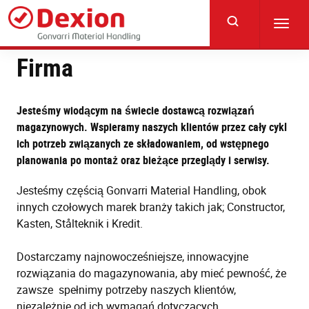
Skip
to
Toggl
main
navig
content
Firma
Jesteśmy wiodącym na świecie dostawcą rozwiązań
magazynowych. Wspieramy naszych klientów przez cały cykl
ich potrzeb związanych ze składowaniem, od wstępnego
planowania po montaż oraz bieżące przeglądy i serwisy.
Jesteśmy częścią Gonvarri Material Handling, obok
innych czołowych marek branży takich jak; Constructor,
Kasten, Stålteknik i Kredit.
Dostarczamy najnowocześniejsze, innowacyjne
rozwiązania do magazynowania, aby mieć pewność, że
zawsze spełnimy potrzeby naszych klientów,
niezależnie od ich wymagań dotyczących