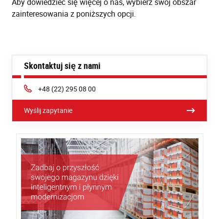
Aby dowiedzieć się więcej o nas, wybierz swój obszar
zainteresowania z poniższych opcji.
Skontaktuj się z nami
Phone:
+48 (22) 295 08 00
Wyślij zapytanie