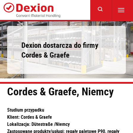
Skip
to
Toggl
main
navig
content
Dexion dostarcza do firmy
Cordes & Graefe
Cordes & Graefe, Niemcy
Studium przypadku
Klient: Cordes & Graefe
Lokalizacja: Dütestraße /Niemcy
Zastosowane produkty/usługi: regały paletowe P90, regały