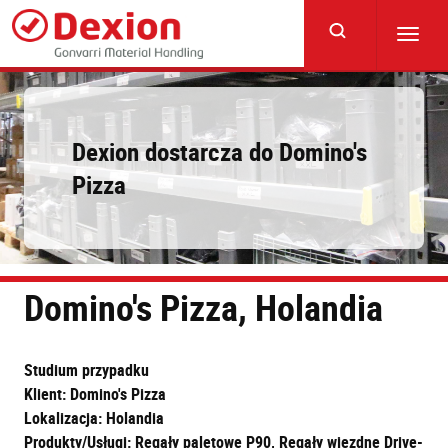
Skip
to
Toggl
main
navig
content
Dexion dostarcza do Domino's
Pizza
Domino's Pizza, Holandia
Studium przypadku
Klient: Domino's Pizza
Lokalizacja: Holandia
Produkty/Usługi: Regały paletowe P90, Regały wjezdne Drive-