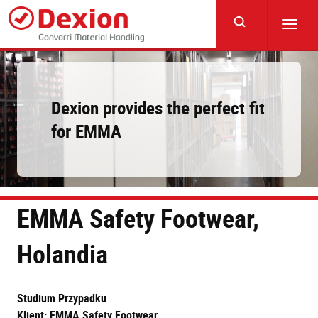
Skip
to
Toggl
main
navig
content
Dexion provides the perfect fit
for EMMA
EMMA Safety Footwear,
Holandia
Studium Przypadku
Klient: EMMA Safety Footwear