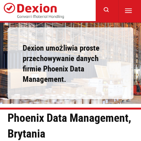
Skip
to
Toggl
main
navig
content
Dexion umożliwia proste
przechowywanie danych
firmie Phoenix Data
Management.
Phoenix Data Management,
Brytania