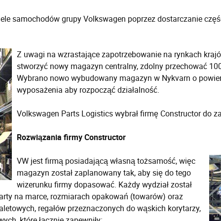
dele samochodów grupy Volkswagen poprzez dostarczanie częś
Z uwagi na wzrastające zapotrzebowanie na rynkach krajó
stworzyć nowy magazyn centralny, zdolny przechować 100.
Wybrano nowo wybudowany magazyn w Nykvarn o powierz
wyposażenia aby rozpocząć działalność.
Volkswagen Parts Logistics wybrał firmę Constructor do 
Rozwiązania firmy Constructor
VW jest firmą posiadającą własną tożsamość, więc
magazyn został zaplanowany tak, aby się do tego
wizerunku firmy dopasować. Każdy wydział został
rty na marce, rozmiarach opakowań (towarów) oraz
 paletowych, regałów przeznaczonych do wąskich korytarzy,
ych, które łącznie zapewniły: