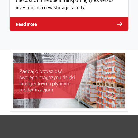
the cost of time spent transporting tyres versus
investing in a new storage facility.
Read more