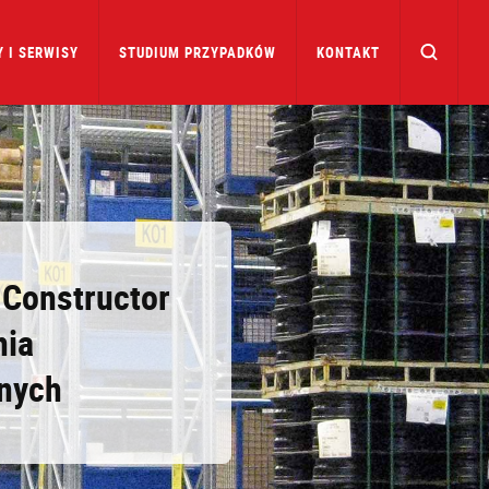
 I SERWISY
STUDIUM PRZYPADKÓW
KONTAKT
 Constructor
nia
nnych