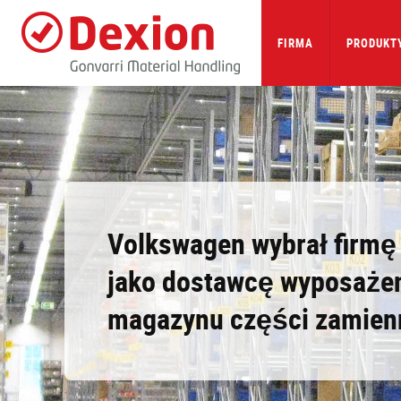
Skip
to
main
FIRMA
PRODUKTY
content
Volkswagen wybrał firmę
jako dostawcę wyposaże
magazynu części zamie