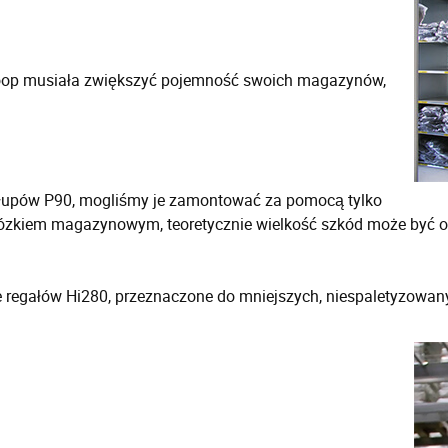
koop musiała zwiększyć pojemność swoich magazynów,
łupów P90, mogliśmy je zamontować za pomocą tylko
ózkiem magazynowym, teoretycznie wielkość szkód może być ogra
e regałów Hi280, przeznaczone do mniejszych, niespaletyzowa