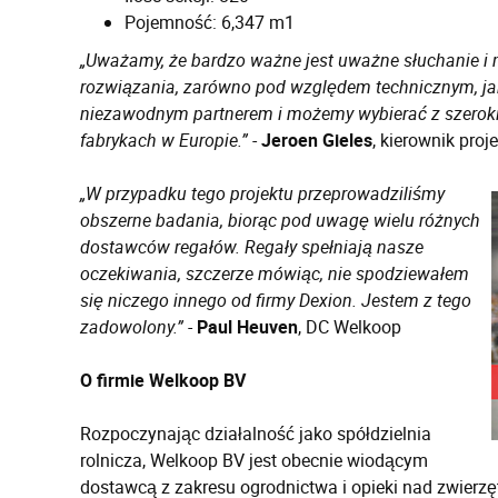
Pojemność: 6,347 m1
„Uważamy, że bardzo ważne jest uważne słuchanie i m
rozwiązania, zarówno pod względem technicznym, ja
niezawodnym partnerem i możemy wybierać z szeroki
fabrykach w Europie.”
-
Jeroen Gieles
, kierownik pro
„W przypadku tego projektu przeprowadziliśmy
obszerne badania, biorąc pod uwagę wielu różnych
dostawców regałów. Regały spełniają nasze
oczekiwania, szczerze mówiąc, nie spodziewałem
się niczego innego od firmy Dexion. Jestem z tego
zadowolony.”
-
Paul Heuven
, DC Welkoop
O firmie Welkoop BV
Rozpoczynając działalność jako spółdzielnia
rolnicza, Welkoop BV jest obecnie wiodącym
dostawcą z zakresu ogrodnictwa i opieki nad zwierz