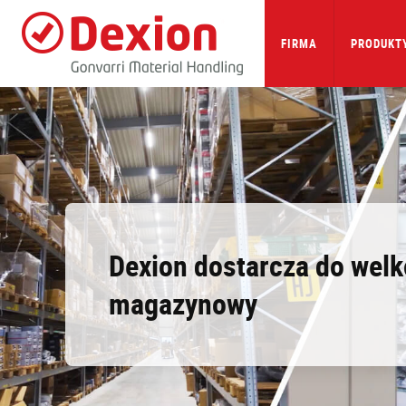
Skip
to
main
FIRMA
PRODUKTY
content
Dexion dostarcza do welk
magazynowy