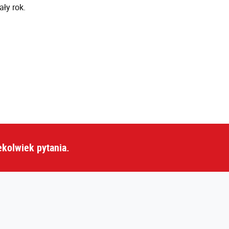
ły rok.
ekolwiek pytania.