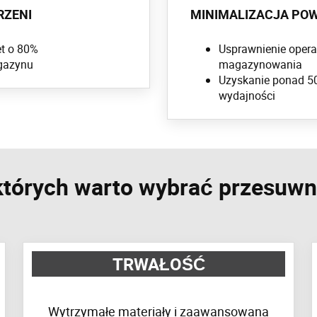
RZENI
MINIMALIZACJA PO
et o 80%
Usprawnienie opera
gazynu
magazynowania
Uzyskanie ponad 50
wydajności
 których warto wybrać przesuw
TRWAŁOŚĆ
Wytrzymałe materiały i zaawansowana