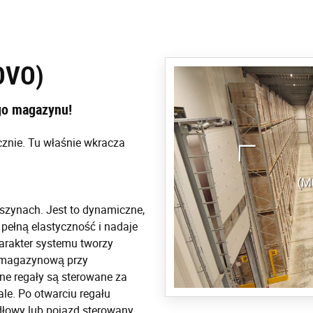
OVO)
go magazynu!
znie. Tu właśnie wkracza
szynach. Jest to dynamiczne,
pełną elastyczność i nadaje
arakter systemu tworzy
ę magazynową przy
ne regały są sterowane za
ale. Po otwarciu regału
dłowy lub pojazd sterowany