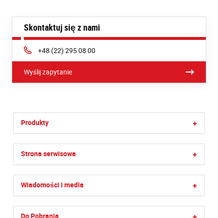
Skontaktuj się z nami
Phone:
+48 (22) 295 08 00
Wyślij zapytanie
Produkty
+
Strona serwisowa
+
Wiadomości i media
+
Do Pobrania
+