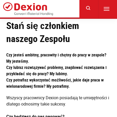
Skip
to
Toggl
main
navig
content
Stań się członkiem
naszego Zespołu
Czy jesteś ambitny, pracowity i chętny do pracy w zespole?
My jesteśmy.
Czy lubisz rozwiązywać problemy, znajdować rozwiązania i
przykładać się do pracy? My lubimy.
Czy potrafisz wykorzystać możliwości, jakie daje praca w
wielonarodowej firmie? My potrafimy.
Wszyscy pracownicy Dexion posiadają te umiejętności i
dlatego odnosimy takie sukcesy.
Czy będziesz do nas pasować?