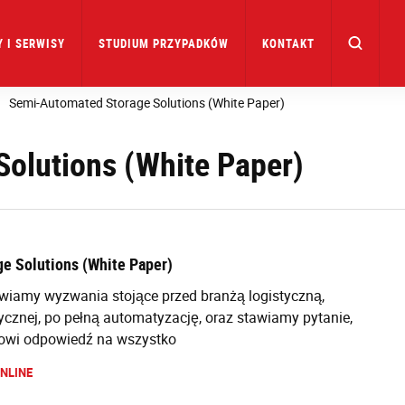
 I SERWISY
STUDIUM PRZYPADKÓW
KONTAKT
Semi-Automated Storage Solutions (White Paper)
olutions (White Paper)
e Solutions (White Paper)
awiamy wyzwania stojące przed branżą logistyczną,
ycznej, po pełną automatyzację, oraz stawiamy pytanie,
owi odpowiedź na wszystko
NLINE