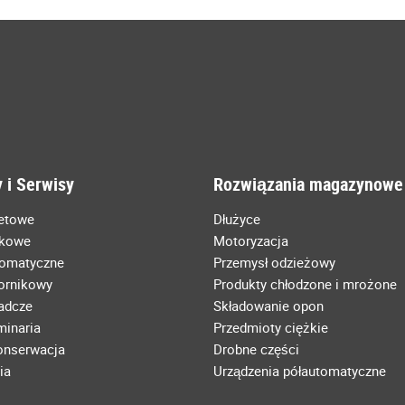
 i Serwisy
Rozwiązania magazynowe
letowe
Dłużyce
łkowe
Motoryzacja
tomatyczne
Przemysł odzieżowy
ornikowy
Produkty chłodzone i mrożone
radcze
Składowanie opon
minaria
Przedmioty ciężkie
konserwacja
Drobne części
ia
Urządzenia półautomatyczne