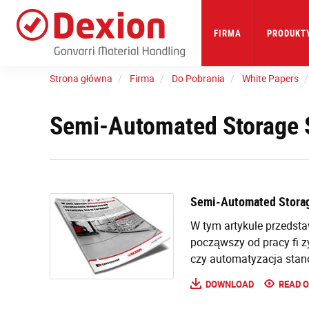
Skip
to
main
FIRMA
PRODUKTY
content
Strona główna
Firma
Do Pobrania
White Papers
Semi-Automated Storage S
Semi-Automated Storag
W tym artykule przedst
począwszy od pracy fi z
czy automatyzacja stan
DOWNLOAD
READ O