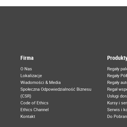
Firma
Produkty
O Nas
Regały pa
Lokalizacje
Regały Pó
Wiadomości & Media
Regały au
Społeczna Odpowiedzialność Biznesu
Regał wsp
(CSR)
Usługi do
Code of Ethics
Kursy i se
Ethics Channel
Serwis i 
Kontakt
Do Pobran