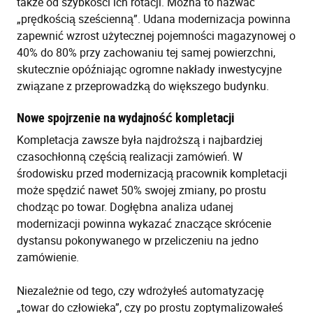
także od szybkości ich rotacji. Można to nazwać
„prędkością sześcienną”. Udana modernizacja powinna
zapewnić wzrost użytecznej pojemności magazynowej o
40% do 80% przy zachowaniu tej samej powierzchni,
skutecznie opóźniając ogromne nakłady inwestycyjne
związane z przeprowadzką do większego budynku.
Nowe spojrzenie na wydajność kompletacji
Kompletacja zawsze była najdroższą i najbardziej
czasochłonną częścią realizacji zamówień. W
środowisku przed modernizacją pracownik kompletacji
może spędzić nawet 50% swojej zmiany, po prostu
chodząc po towar. Dogłębna analiza udanej
modernizacji powinna wykazać znaczące skrócenie
dystansu pokonywanego w przeliczeniu na jedno
zamówienie.
Niezależnie od tego, czy wdrożyłeś automatyzację
„towar do człowieka”, czy po prostu zoptymalizowałeś