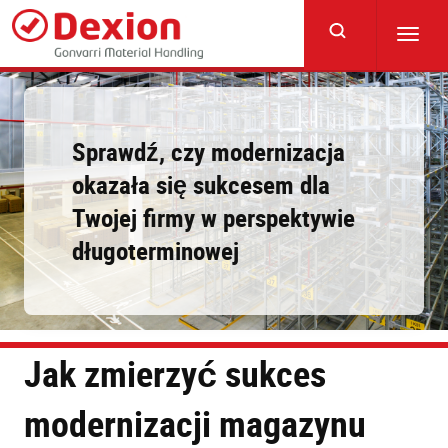
Skip
to
Toggl
main
navig
content
Sprawdź, czy modernizacja
okazała się sukcesem dla
Twojej firmy w perspektywie
długoterminowej
Jak zmierzyć sukces
modernizacji magazynu