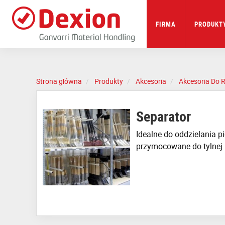
Skip
to
main
FIRMA
PRODUKTY
content
Strona główna
Produkty
Akcesoria
Akcesoria Do 
Separator
Idealne do oddzielania p
przymocowane do tylnej b