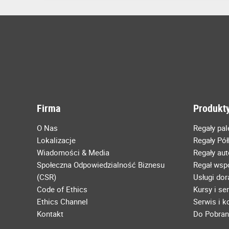
Firma
Produkty
O Nas
Regały pa
Lokalizacje
Regały Pó
Wiadomości & Media
Regały au
Społeczna Odpowiedzialność Biznesu
Regał wsp
(CSR)
Usługi do
Code of Ethics
Kursy i se
Ethics Channel
Serwis i 
Kontakt
Do Pobran