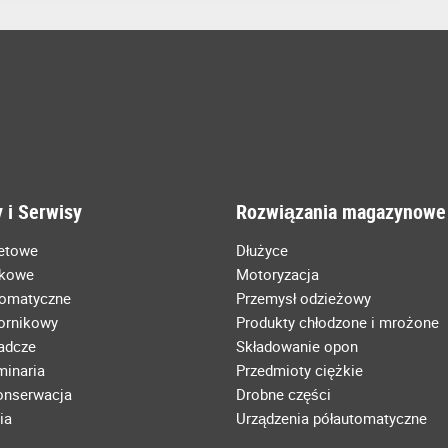
 i Serwisy
Rozwiązania magazynowe
letowe
Dłużyce
łkowe
Motoryzacja
tomatyczne
Przemysł odzieżowy
ornikowy
Produkty chłodzone i mrożone
radcze
Składowanie opon
minaria
Przedmioty ciężkie
konserwacja
Drobne części
ia
Urządzenia półautomatyczne