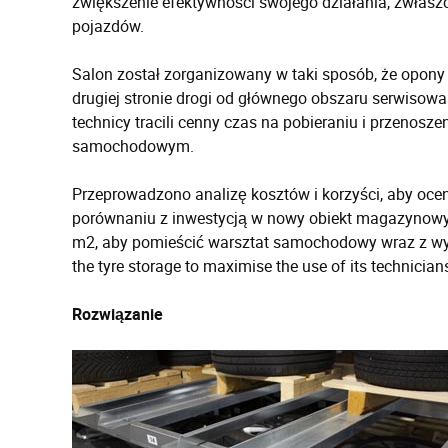
zwiększenie efektywności swojego działania, zwłaszc
pojazdów.
Salon został zorganizowany w taki sposób, że opon
drugiej stronie drogi od głównego obszaru serwisow
technicy tracili cenny czas na pobieraniu i przen
samochodowym.
Przeprowadzono analizę kosztów i korzyści, aby oce
porównaniu z inwestycją w nowy obiekt magazynowy.
m2, aby pomieścić warsztat samochodowy wraz z wydz
the tyre storage to maximise the use of its technicians
Rozwiązanie