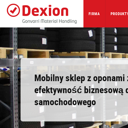
Skip
to
main
FIRMA
PRODUKTY
content
Mobilny sklep z oponami
efektywność biznesową 
samochodowego