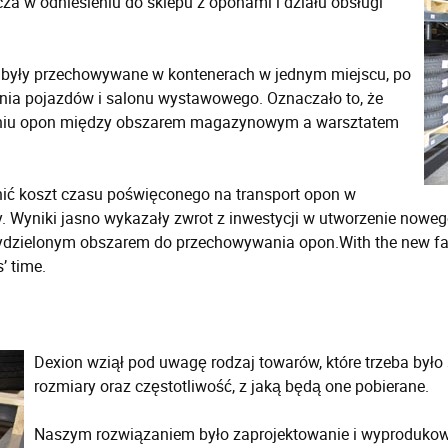
za w odniesieniu do sklepu z oponami i działu obsługi
y były przechowywane w kontenerach w jednym miejscu, po
ania pojazdów i salonu wystawowego. Oznaczało to, że
oszeniu opon między obszarem magazynowym a warsztatem
nić koszt czasu poświęconego na transport opon w
 Wyniki jasno wykazały zwrot z inwestycji w utworzenie nowe
ielonym obszarem do przechowywania opon.With the new facili
’ time.
Dexion wziął pod uwagę rodzaj towarów, które trzeba było
rozmiary oraz częstotliwość, z jaką będą one pobierane.
Naszym rozwiązaniem było zaprojektowanie i wyprodukowa