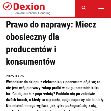
Skip
to
Toggl
main
navig
content
Prawo do naprawy: Miecz
obosieczny dla
producentów i
konsumentów
2025-03-26
Wchodzisz do sklepu z elektroniką z poczuciem déjà vu; to
nie jest twój pierwszy zakup pralki w ciągu ostatnich kilku
lat. Co się stało z poprzednią? Poddała się po zaledwie
dwóch latach, a kiedy to się stało, opcje naprawy nie istniały.
Nie miałeś innego wyjścia, jak tylko pożegnać się z nią,