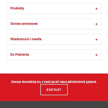
Produkty
+
Strona serwisowa
+
Wiadomości i media
+
Do Pobrania
+
Zawsze skontaktuj się z nami jeżeli masz jakiekolwiek pytania.
KONTAKT