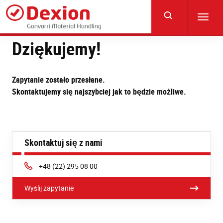
Skip
to
Toggl
main
navig
content
Dziękujemy!
Zapytanie zostało przesłane.
Skontaktujemy się najszybciej jak to będzie możliwe.
Skontaktuj się z nami
Phone:
+48 (22) 295 08 00
Wyślij zapytanie